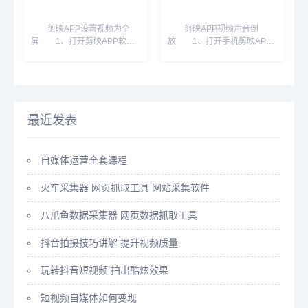
剪映APP设置视频为全
剪映APP视频声音倒
屏 1、打开剪映APP软
放 1、打开手机剪映APP
件。 2、点击开始创作按
的视频剪辑界面，点击“视频
钮。 3、选择视频素材并
素材”。 2、选中视频素材
点击添加到项目。 4、向
后，按住界面底部的工具栏向
左滑动底部功能栏找到比例按
左拖动。 3、拖动工具栏
钮，并点击。 5、将比例
至右端以后点击“倒放”。
设置为9:16，最...
4、点击之后，...
最近发表
自媒体运营全套课程
火车采集器 网页抓取工具 网站采集软件
八爪鱼数据采集器 网页数据抓取工具
抖音拍摄技巧讲解 提升视频质量
玩转抖音短视频 拍出酷炫效果
短视频自媒体如何变现