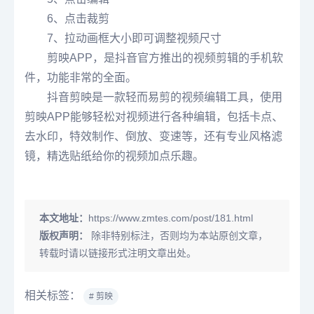
6、点击裁剪
7、拉动画框大小即可调整视频尺寸
剪映APP，是抖音官方推出的视频剪辑的手机软
件，功能非常的全面。
抖音剪映是一款轻而易剪的视频编辑工具，使用
剪映APP能够轻松对视频进行各种编辑，包括卡点、
去水印，特效制作、倒放、变速等，还有专业风格滤
镜，精选贴纸给你的视频加点乐趣。
本文地址：
https://www.zmtes.com/post/181.html
版权声明：
除非特别标注，否则均为本站原创文章，
转载时请以链接形式注明文章出处。
相关标签：
# 剪映