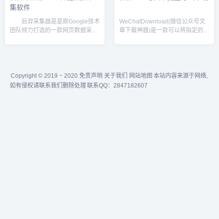
集软件
后羿采集器是是原Google技术
WeChatDownload(微信公众号文
团队倾力打造的一款网页数据采集
章下载神器)是一款可以将指定的微
软件，可视化点选，一键采集网页
信公众号文章内容和图片，视频，
数据，全平台，Win/Mac/Linux都
音乐等都一键下载的神器，如果您
可用，采集和导出全免费，无限制
在从事公众号编辑工作，这款工具
放心用，可后台运行，速度实时显
将让你事半功倍。使用方法 1
示...
下载...
Copyright © 2019 ~ 2020 免责声明 关于我们
网站地图
本站内容来源于网络,
如有侵权请联系我们删除处理
联系QQ：2847182607