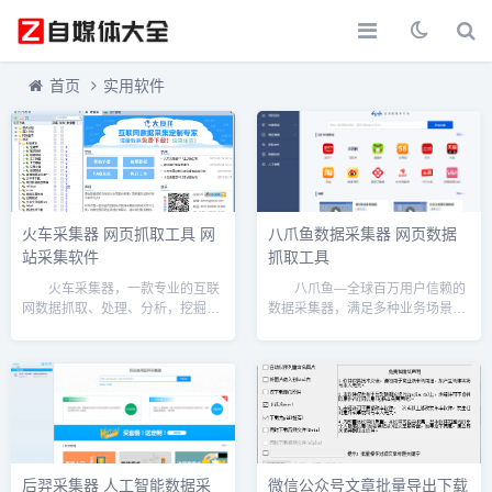
首页
实用软件
火车采集器 网页抓取工具 网
八爪鱼数据采集器 网页数据
站采集软件
抓取工具
火车采集器，一款专业的互联
八爪鱼—全球百万用户信赖的
网数据抓取、处理、分析，挖掘软
数据采集器，满足多种业务场景，
件，可以灵活迅速地抓取网页上散
适合产品、运营、销售、数据分
乱分布的数据信息，并通过一系列
析、政府机关、电商从业者、学术
的分析处理，准确挖掘出所需数
研究等多种身份职业。 简单来
据。火车采集器历经十二年的升级
讲，使用八爪鱼可以非常容易的从
更新，积累了大量用户和...
任何网页精确采集你需要...
后羿采集器 人工智能数据采
微信公众号文章批量导出下载