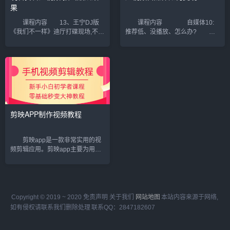
果
课程内容 13、王宁DJ版
课程内容 自媒体10:
《我们不一样》迪厅打碟现场,不一
推荐低、没播放、怎么办? 自
样的感觉不一样的我们.mp4
媒体09:优酷合作帐号,5天开通原创
12、音乐人教你怎么用自己的音乐
创,内部渠道收益更高! 自媒体
拍抖音!小冰Lilce全视线快教学
08:新人如何上手自媒体,实现第一
#31.mp4 11、零基础也能...
个月就过万收入! 自媒体07:自
媒...
剪映APP制作视频教程
剪映app是一款非常实用的视
频剪辑应用。剪映app主要为用户
提供视频剪辑功能，满足你进行视
频制作需求。 01、第1集认识
剪映界面 02、第2集剪映调整
素材时长 03、第3集多轨道逻
端介...
Copyright © 2019 ~ 2020 免责声明 关于我们
网站地图
本站内容来源于网络,
如有侵权请联系我们删除处理
联系QQ：2847182607