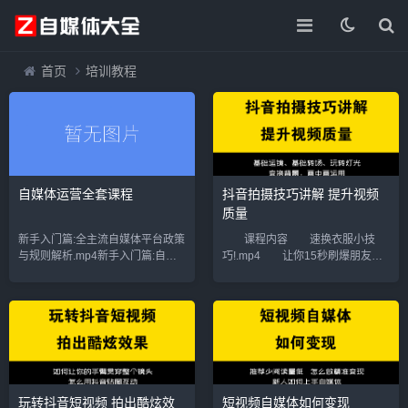
首页
培训教程
自媒体运营全套课程
抖音拍摄技巧讲解 提升视频
质量
新手入门篇:全主流自媒体平台政策
课程内容 速换衣服小技
与规则解析.mp4新手入门篇:自媒
巧!.mp4 让你15秒刷爆朋友
体新手易入误区.mp4新手基础筒:
圈.mp4 附抖音最火歌曲名
如何利用热词工具,获取平台10倍
单 抖音卡节奏大法篇.mp4
流量.mp4新手进阶篇15分钟产生
抖音的实用小技巧.docx 09、
原创文章的核心技巧.mp4新手基
玩转灯光.mp4 08、推人特效
础...
技巧...
玩转抖音短视频 拍出酷炫效
短视频自媒体如何变现