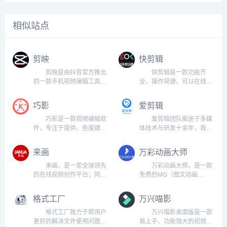
相似站点
剪映
快剪辑
剪映是由抖音官方推出
快剪辑是一款功能齐
的一款手机视频编辑工具。
全、操作简捷、可以在线边
可用于手机短视频的剪辑制
看边剪的免费PC端视频剪
作和发布。带有全面的剪辑
辑软件，简单的视频剪辑软
巧影
爱剪辑
功能，支持变速，多样滤镜
件！ 快剪辑是360公司
效果，以及丰富的曲库资
在2017年6月15日正式推出
巧影是一款视频编辑软
爱剪辑团队痴迷于多媒
源。 剪映app是一款非
的国内首款在线视频剪辑软
件，专注于提供，色度键
体技术与研发十余年，我们
常实用的视频剪辑应用。剪
件。 快剪辑的推出将大
（视频自由更换背景）、手
一直希望我们积累多年的实
映app...
大...
写、一键变声等功能，为剪
力与才华能为更多国内用户
来画
万彩动画大师
辑中的视频、图像、贴图、
带去价值与欢乐。我们曾经
文本、手写提供多图层操作
供职于国内影响力甚大的多
来画，是一家全球领先
万彩动画大师，是一款
功能。 巧影作为全功能
媒体软件制作商，因此十多
的在线视频创作平台；同时
免费的MG（图文动画
的专业视频编辑软件，能为
年来，我们一直在倾听着各
也是继Google后，全球第二
MotionGraphic）动画视频
用户提供...
种用户的...
家掌握手绘动画路径识别能
制作软件，易上手，比AE、
格式工厂
万兴喵影
力的技术驱动型互联网公
flash软件简单很多，一个简
司。 秉持“让视频创作简
单的软件，就可以做出专业
格式工厂致力于帮用户
万兴喵影桌面版是一款
单，让视频创造美好”的使
的效果。它适用于制作企业
更好的解决文件使用问题，
易上手、功能强大的视频剪